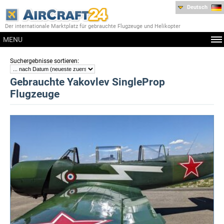
Deutsch
Der internationale Marktplatz für gebrauchte Flugzeuge und Helikopter
MENU
:
Suchergebnisse sortieren
Gebrauchte Yakovlev SingleProp
Flugzeuge