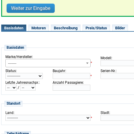
Weiter zur Eingabe
Basisdaten
Motoren
Beschreibung
Preis/Status
Bilder
Basisdaten
:
Marke/Hersteller
:
Modell
-------
*
:
:
:
Status
Baujahr
Serien-Nr.
*
:
:
Letzte Jahresnachpr.
Anzahl Passagiere
/
Standort
:
:
Land
Stadt
*
Zelle/Airframe