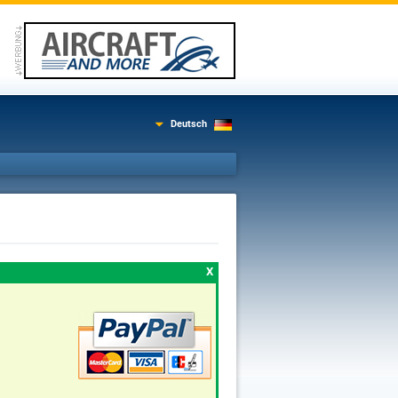
Deutsch
X