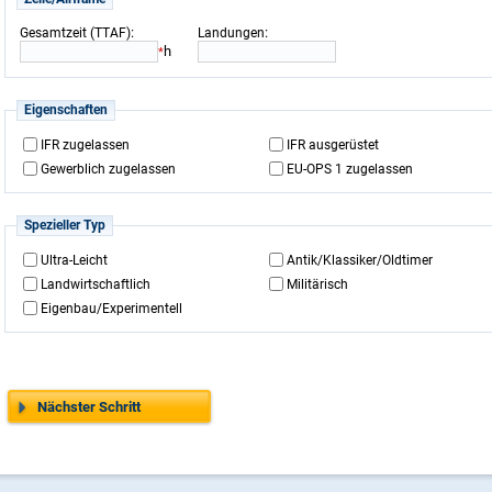
:
:
Gesamtzeit (TTAF)
Landungen
h
*
Eigenschaften
IFR zugelassen
IFR ausgerüstet
Gewerblich zugelassen
EU-OPS 1 zugelassen
Spezieller Typ
Ultra-Leicht
Antik/Klassiker/Oldtimer
Landwirtschaftlich
Militärisch
Eigenbau/Experimentell
Nächster Schritt