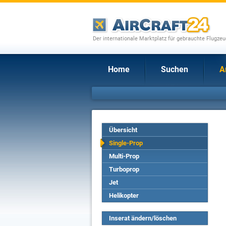
Der internationale Marktplatz für gebrauchte Flugze
Home
Suchen
A
Übersicht
Single-Prop
Multi-Prop
Turboprop
Jet
Helikopter
Inserat ändern/löschen