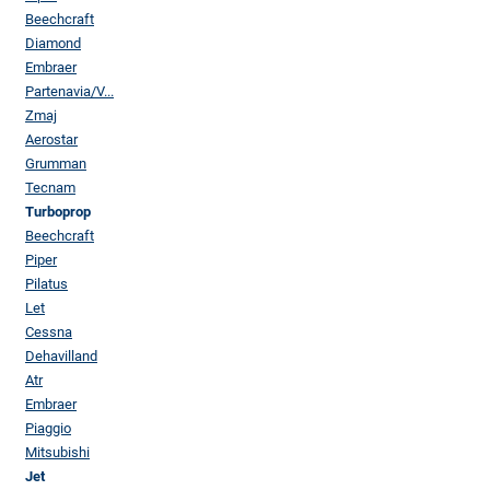
Beechcraft
Diamond
Embraer
Partenavia/V...
Zmaj
Aerostar
Grumman
Tecnam
Turboprop
Beechcraft
Piper
Pilatus
Let
Cessna
Dehavilland
Atr
Embraer
Piaggio
Mitsubishi
Jet