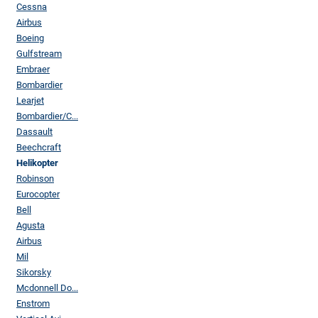
Cessna
Airbus
Boeing
Gulfstream
Embraer
Bombardier
Learjet
Bombardier/C...
Dassault
Beechcraft
Helikopter
Robinson
Eurocopter
Bell
Agusta
Airbus
Mil
Sikorsky
Mcdonnell Do...
Enstrom