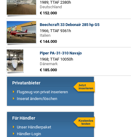
1989; TTAF 2380h
Deutschland
€ 152.000
Beechcraft 33 Debonair 285 hp G5
1966; TTAF 9361h
Italien
€ 144.000
Piper PA-31-310 Navajo
1968; TTAF 10050h
Dänemark
€ 185.000
Privatanbieter
Flugzeug von privat inserieren
Inserat ändern/löschen
Für Händler
Unser Händlerpaket
Händler-Login