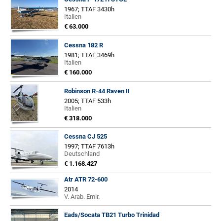
1967; TTAF 3430h
Italien
€ 63.000
Cessna 182 R
1981; TTAF 3469h
Italien
€ 160.000
Robinson R-44 Raven II
2005; TTAF 533h
Italien
€ 318.000
Cessna CJ 525
1997; TTAF 7613h
Deutschland
€ 1.168.427
Atr ATR 72-600
2014
V. Arab. Emir.
Eads/Socata TB21 Turbo Trinidad