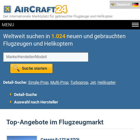
Deutsch
Der internationale Marktplatz für gebrauchte Flugzeuge und Helikopter
MENU
Weltweit suchen in
1.024
neuen und gebrauchten
Flugzeugen und Helikoptern
Detail-Suche:
Single-Prop
,
Multi-Prop
,
Turboprop
,
Jet
,
Helikopter
Detail-Suche
Auswahl nach Hersteller
Top-Angebote im Flugzeugmarkt
Cessna F-172 H STOL