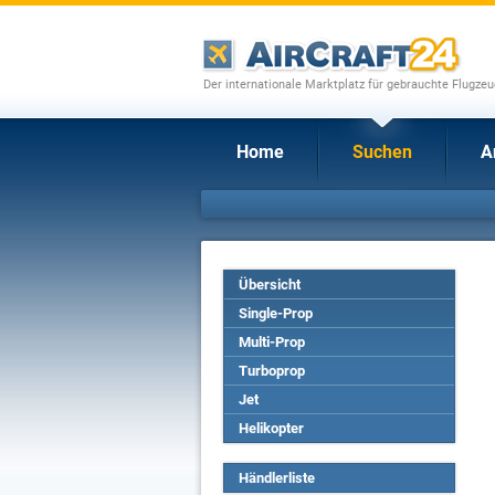
Der internationale Marktplatz für gebrauchte Flugze
Home
Suchen
A
Übersicht
Single-Prop
Multi-Prop
Turboprop
Jet
Helikopter
Händlerliste