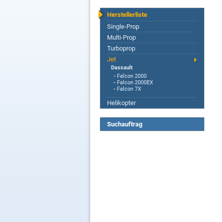
Herstellerliste
Single-Prop
Multi-Prop
Turboprop
Jet
Dassault
-
Falcon 2000
-
Falcon 2000EX
-
Falcon 7X
Helikopter
Suchauftrag