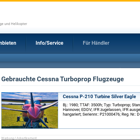
uge und Helikopter
nbieten
Info/Service
Für Händler
Gebrauchte Cessna Turboprop Flugzeuge
Cessna P-210 Turbine Silver Eagle
Bj.: 1980; TTAF: 3500h; Typ: Turboprop; Sta
Hannover, EDDV; IFR zugelassen, IFR ausger
hangariert; Seriennr.: P21000476; Reg. Nr.: 