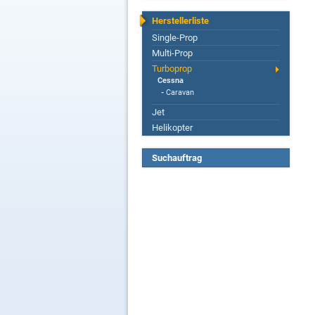
Herstellerliste
Single-Prop
Multi-Prop
Turboprop
Cessna
-
Caravan
Jet
Helikopter
Suchauftrag