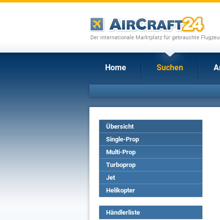
Der internationale Marktplatz für gebrauchte Flugze
Home
Suchen
A
Übersicht
Single-Prop
Multi-Prop
Turboprop
Jet
Helikopter
Händlerliste