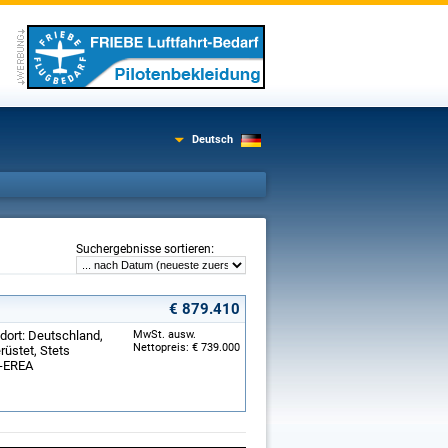
Deutsch
:
Suchergebnisse sortieren
€ 879.410
ndort: Deutschland,
MwSt. ausw.
Nettopreis: € 739.000
üstet, Stets
D-EREA