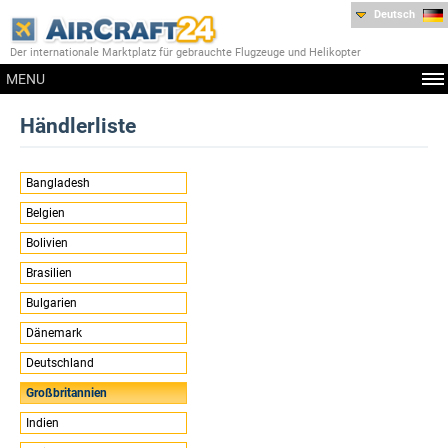
Deutsch
Der internationale Marktplatz für gebrauchte Flugzeuge und Helikopter
MENU
Händlerliste
Bangladesh
Belgien
Bolivien
Brasilien
Bulgarien
Dänemark
Deutschland
Großbritannien
Indien