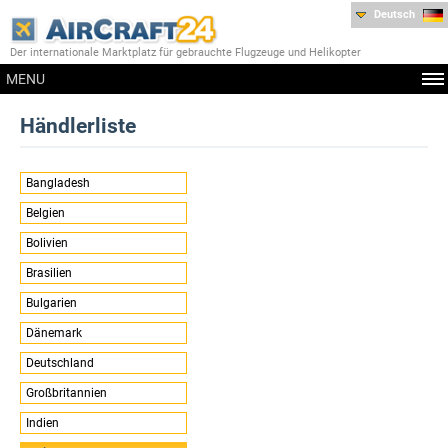
Deutsch
Der internationale Marktplatz für gebrauchte Flugzeuge und Helikopter
MENU
Händlerliste
Bangladesh
Belgien
Bolivien
Brasilien
Bulgarien
Dänemark
Deutschland
Großbritannien
Indien