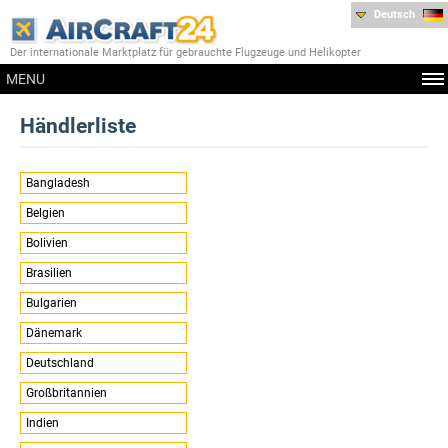
Deutsch
Der internationale Marktplatz für gebrauchte Flugzeuge und Helikopter
MENU
Händlerliste
Bangladesh
Belgien
Bolivien
Brasilien
Bulgarien
Dänemark
Deutschland
Großbritannien
Indien