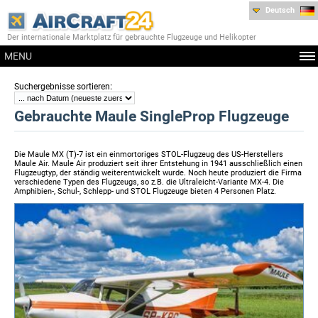
Deutsch
Der internationale Marktplatz für gebrauchte Flugzeuge und Helikopter
MENU
:
Suchergebnisse sortieren
Gebrauchte Maule SingleProp Flugzeuge
Die Maule MX (T)-7 ist ein einmortoriges STOL-Flugzeug des US-Herstellers
Maule Air. Maule Air produziert seit ihrer Entstehung in 1941 ausschließlich einen
Flugzeugtyp, der ständig weiterentwickelt wurde. Noch heute produziert die Firma
verschiedene Typen des Flugzeugs, so z.B. die Ultraleicht-Variante MX-4. Die
Amphibien-, Schul-, Schlepp- und STOL Flugzeuge bieten 4 Personen Platz.