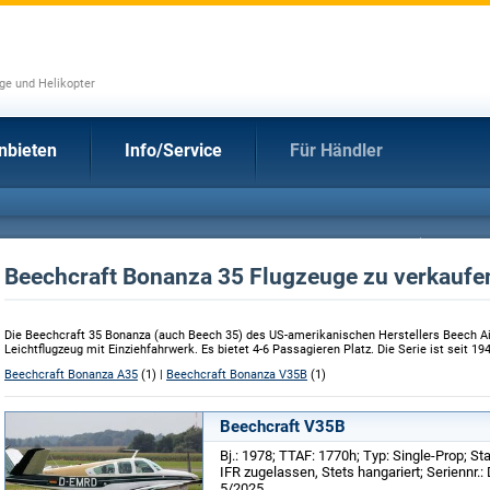
uge und Helikopter
nbieten
Info/Service
Für Händler
Beechcraft Bonanza 35 Flugzeuge zu verkaufe
Die Beechcraft 35 Bonanza (auch Beech 35) des US-amerikanischen Herstellers Beech Air
Leichtflugzeug mit Einziehfahrwerk. Es bietet 4-6 Passagieren Platz. Die Serie ist seit 19
Beechcraft Bonanza A35
(1) |
Beechcraft Bonanza V35B
(1)
Beechcraft V35B
Bj.: 1978; TTAF: 1770h; Typ: Single-Prop; 
IFR zugelassen, Stets hangariert; Seriennr.
5/2025