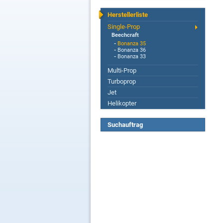
Herstellerliste
Single-Prop
Beechcraft
-
Bonanza 35
-
Bonanza 36
-
Bonanza 33
Multi-Prop
Turboprop
Jet
Helikopter
Suchauftrag