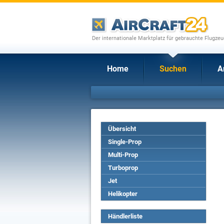
Der internationale Marktplatz für gebrauchte Flugze
Home
Suchen
A
Übersicht
Single-Prop
Multi-Prop
Turboprop
Jet
Helikopter
Händlerliste