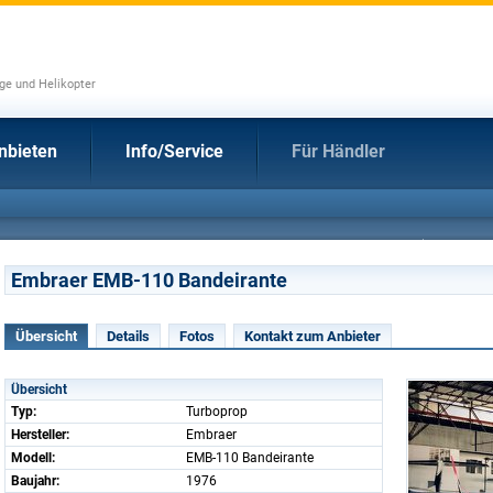
uge und Helikopter
nbieten
Info/Service
Für Händler
Embraer EMB-110 Bandeirante
Übersicht
Details
Fotos
Kontakt zum Anbieter
Übersicht
Typ:
Turboprop
Hersteller:
Embraer
Modell:
EMB-110 Bandeirante
Baujahr:
1976