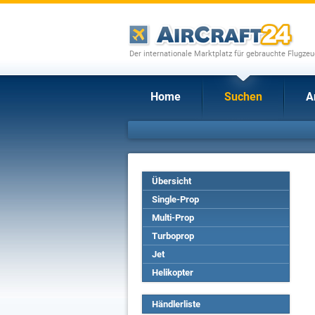
Der internationale Marktplatz für gebrauchte Flugze
Home
Suchen
A
Übersicht
Single-Prop
Multi-Prop
Turboprop
Jet
Helikopter
Händlerliste