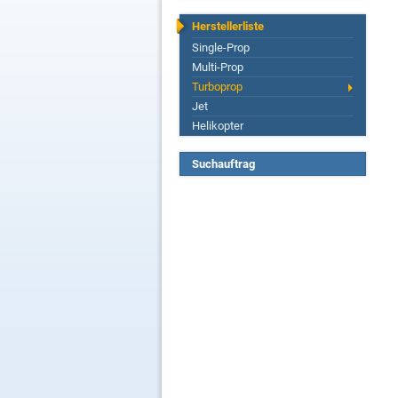
Herstellerliste
Single-Prop
Multi-Prop
Turboprop
Jet
Helikopter
Suchauftrag