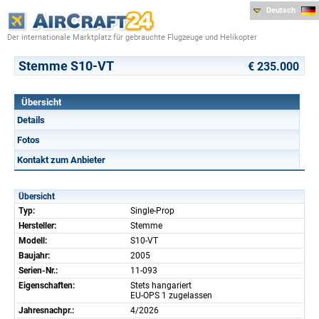
Deutsch
Der internationale Marktplatz für gebrauchte Flugzeuge und Helikopter
Stemme S10-VT
€ 235.000
Übersicht
Details
Fotos
Kontakt zum Anbieter
Übersicht
Typ:
Single-Prop
Hersteller:
Stemme
Modell:
S10-VT
Baujahr:
2005
Serien-Nr.:
11-093
Eigenschaften:
Stets hangariert
EU-OPS 1 zugelassen
Jahresnachpr.:
4/2026