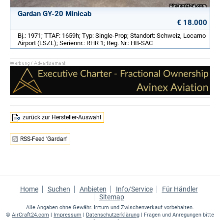
Gardan GY-20 Minicab
€ 18.000
Bj.: 1971; TTAF: 1659h; Typ: Single-Prop; Standort: Schweiz, Locarno
Airport (LSZL); Seriennr.: RHR 1; Reg. Nr.: HB-SAC
zurück zur Hersteller-Auswahl
RSS-Feed 'Gardan'
Home
Suchen
Anbieten
Info/Service
Für Händler
Sitemap
Alle Angaben ohne Gewähr. Irrtum und Zwischenverkauf vorbehalten.
©
AirCraft24.com
|
Impressum
|
Datenschutzerklärung
| Fragen und Anregungen bitte