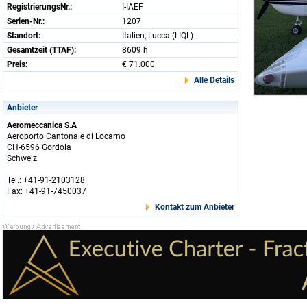
RegistrierungsNr.:
I-IAEF
Serien-Nr.:
1207
Standort:
Italien, Lucca (LIQL)
Gesamtzeit (TTAF):
8609 h
Preis:
€ 71.000
Alle Details
Anbieter
Aeromeccanica S.A
Aeroporto Cantonale di Locarno
CH-6596 Gordola
Schweiz
Tel.: +41-91-2103128
Fax: +41-91-7450037
Kontakt zum Anbieter