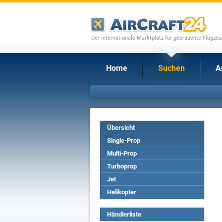
Der internationale Marktplatz für gebrauchte Flugze
Home
Suchen
A
Übersicht
Single-Prop
Multi-Prop
Turboprop
Jet
Helikopter
Händlerliste