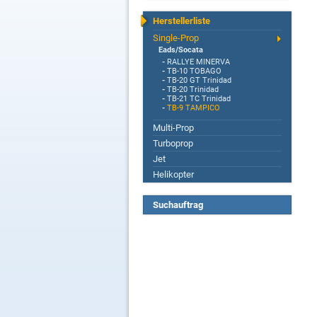
Herstellerliste
Single-Prop
Eads/Socata
-
RALLYE MINERVA
-
TB-10 TOBAGO
-
TB-20 GT Trinidad
-
TB-20 Trinidad
-
TB-21 TC Trinidad
-
TB-9 TAMPICO
Multi-Prop
Turboprop
Jet
Helikopter
Suchauftrag