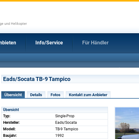
uge und Helikopter
nbieten
Info/Service
Für Händler
Eads/Socata TB-9 Tampico
Übersicht
Details
Fotos
Kontakt zum Anbieter
Übersicht
Typ:
Single-Prop
Hersteller:
Eads/Socata
Modell:
TB-9 Tampico
Baujahr:
1992