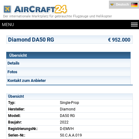
Deutsch
Der internationale Marktplatz für gebrauchte Flugzeuge und Helikopter
MENU
Diamond DA50 RG
€ 952.000
Übersicht
Details
Fotos
Kontakt zum Anbieter
Übersicht
Typ:
Single-Prop
Hersteller:
Diamond
Modell:
DA50 RG
Baujahr:
2022
RegistrierungsNr.:
D-EMVH
Serien-Nr.:
50.C.A.A.019