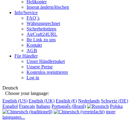
Helikopter
Inserat ändern/löschen
Info/Service
FAQ´s
Währungsrechner
Sicherheitstipps
AirCraft24URL
Ihr Link zu uns
Kontakt
AGB
Für Händler
Unser Händlerpaket
Unsere Preise
Kostenlos registrieren
Log in
Deutsch
Choose your language:
English (US)
English (UK)
English (€)
Nederlands
Schweiz (DE)
Español
Français
Italiano
Português (Brasil)
Polska
more
languages...