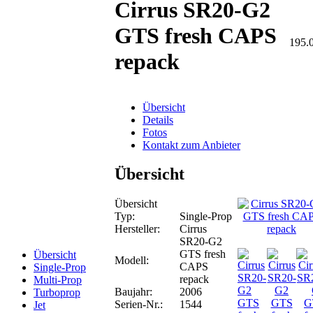
Cirrus SR20-G2
GTS fresh CAPS
195.
repack
Übersicht
Details
Fotos
Kontakt zum Anbieter
Übersicht
Übersicht
Typ:
Single-Prop
Hersteller:
Cirrus
SR20-G2
GTS fresh
Übersicht
Modell:
CAPS
Single-Prop
repack
Multi-Prop
Baujahr:
2006
Turboprop
Serien-Nr.:
1544
Jet