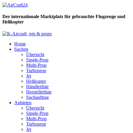
Der internationale Marktplatz für gebrauchte Flugzeuge und
Helikopter
Home
Suchen
Übersicht
Single-Prop
Multi-Prop
Turboprop
Jet
Helikopter
Händlerliste
Herstellerliste
Suchauftrag
Anbieten
Übersicht
Single-Prop
Multi-Prop
Turboprop
Jet