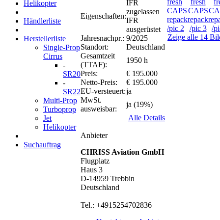
IFR
Helikopter
zugelassen
Eigenschaften:
IFR
Händlerliste
ausgerüstet
Zeige alle 14 Bil
Jahresnachpr.:
9/2025
Herstellerliste
Standort:
Deutschland
Single-Prop
Gesamtzeit
Cirrus
1950 h
(TTAF):
-
Preis:
€ 195.000
SR20
Netto-Preis:
€ 195.000
-
EU-versteuert:
ja
SR22
MwSt.
Multi-Prop
ja (19%)
ausweisbar:
Turboprop
Alle Details
Jet
Helikopter
Anbieter
Suchauftrag
CHRISS Aviation GmbH
Flugplatz
Haus 3
D-14959 Trebbin
Deutschland
Tel.: +4915254702836