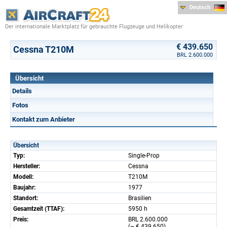
Deutsch
Der internationale Marktplatz für gebrauchte Flugzeuge und Helikopter
€ 439.650
Cessna T210M
BRL 2.600.000
Übersicht
Details
Fotos
Kontakt zum Anbieter
Übersicht
Typ:
Single-Prop
Hersteller:
Cessna
Modell:
T210M
Baujahr:
1977
Standort:
Brasilien
Gesamtzeit (TTAF):
5950 h
Preis:
BRL 2.600.000
(~ € 439.650)