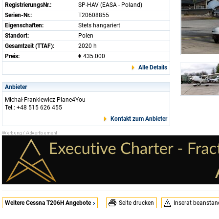
RegistrierungsNr.:
SP-HAV (EASA - Poland)
Serien-Nr.:
T20608855
Eigenschaften:
Stets hangariert
Standort:
Polen
Gesamtzeit (TTAF):
2020 h
Preis:
€ 435.000
Alle Details
Anbieter
Michał Frankiewicz Plane4You
Tel.: +48 515 626 455
Kontakt zum Anbieter
Weitere Cessna T206H Angebote
Seite drucken
Inserat beansta