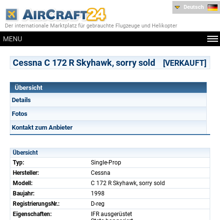
Deutsch
Der internationale Marktplatz für gebrauchte Flugzeuge und Helikopter
MENU
Cessna C 172 R Skyhawk, sorry sold
[VERKAUFT]
Übersicht
Details
Fotos
Kontakt zum Anbieter
Übersicht
Typ:
Single-Prop
Hersteller:
Cessna
Modell:
C 172 R Skyhawk, sorry sold
Baujahr:
1998
RegistrierungsNr.:
D-reg
Eigenschaften:
IFR ausgerüstet