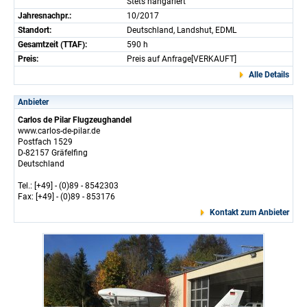
Stets hangariert
Jahresnachpr.:
10/2017
Standort:
Deutschland, Landshut, EDML
Gesamtzeit (TTAF):
590 h
Preis:
Preis auf Anfrage[VERKAUFT]
Alle Details
Anbieter
Carlos de Pilar Flugzeughandel
www.carlos-de-pilar.de
Postfach 1529
D-82157 Gräfelfing
Deutschland
Tel.: [+49] - (0)89 - 8542303
Fax: [+49] - (0)89 - 853176
Kontakt zum Anbieter