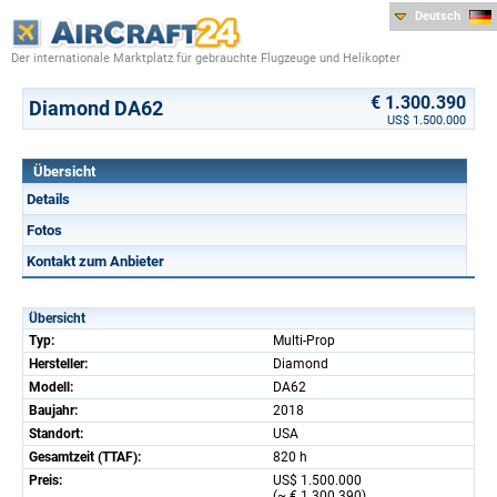
Deutsch
Der internationale Marktplatz für gebrauchte Flugzeuge und Helikopter
€ 1.300.390
Diamond DA62
US$ 1.500.000
Übersicht
Details
Fotos
Kontakt zum Anbieter
Übersicht
Typ:
Multi-Prop
Hersteller:
Diamond
Modell:
DA62
Baujahr:
2018
Standort:
USA
Gesamtzeit (TTAF):
820 h
Preis:
US$ 1.500.000
(~ € 1.300.390)