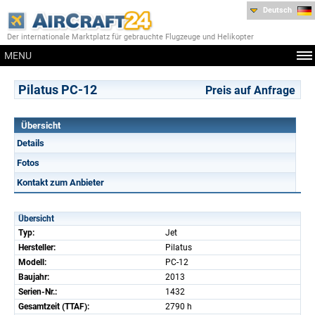
Deutsch
Der internationale Marktplatz für gebrauchte Flugzeuge und Helikopter
MENU
Pilatus PC-12
Preis auf Anfrage
Übersicht
Details
Fotos
Kontakt zum Anbieter
Übersicht
Typ:
Jet
Hersteller:
Pilatus
Modell:
PC-12
Baujahr:
2013
Serien-Nr.:
1432
Gesamtzeit (TTAF):
2790 h