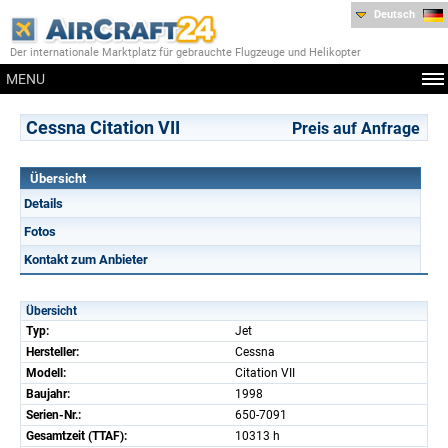
Deutsch
Der internationale Marktplatz für gebrauchte Flugzeuge und Helikopter
MENU
Cessna Citation VII
Preis auf Anfrage
Übersicht
Details
Fotos
Kontakt zum Anbieter
Übersicht
Typ:
Jet
Hersteller:
Cessna
Modell:
Citation VII
Baujahr:
1998
Serien-Nr.:
650-7091
Gesamtzeit (TTAF):
10313 h