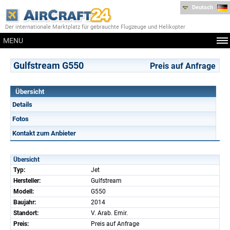
Deutsch
Der internationale Marktplatz für gebrauchte Flugzeuge und Helikopter
MENU
Gulfstream G550
Preis auf Anfrage
Übersicht
Details
Fotos
Kontakt zum Anbieter
Übersicht
Typ:
Jet
Hersteller:
Gulfstream
Modell:
G550
Baujahr:
2014
Standort:
V. Arab. Emir.
Preis:
Preis auf Anfrage