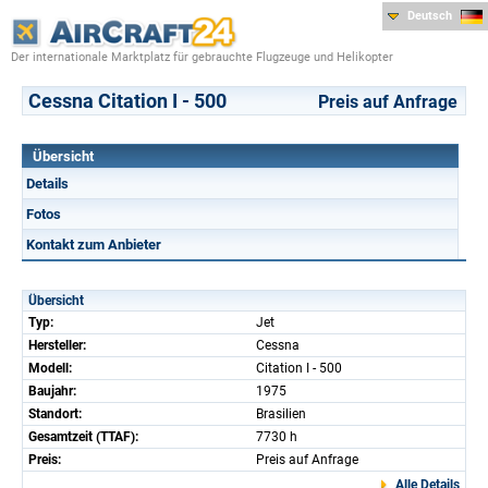
Deutsch
Der internationale Marktplatz für gebrauchte Flugzeuge und Helikopter
Cessna Citation I - 500
Preis auf Anfrage
Übersicht
Details
Fotos
Kontakt zum Anbieter
Übersicht
Typ:
Jet
Hersteller:
Cessna
Modell:
Citation I - 500
Baujahr:
1975
Standort:
Brasilien
Gesamtzeit (TTAF):
7730 h
Preis:
Preis auf Anfrage
Alle Details