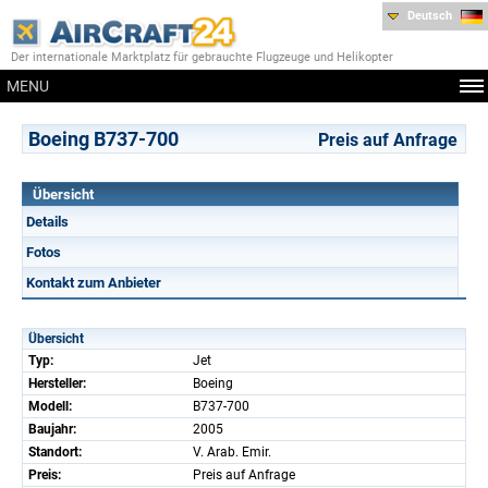
Deutsch
Der internationale Marktplatz für gebrauchte Flugzeuge und Helikopter
MENU
Boeing B737-700
Preis auf Anfrage
Übersicht
Details
Fotos
Kontakt zum Anbieter
Übersicht
Typ:
Jet
Hersteller:
Boeing
Modell:
B737-700
Baujahr:
2005
Standort:
V. Arab. Emir.
Preis:
Preis auf Anfrage