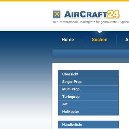
Der internationale Marktplatz für gebrauchte Flugze
Home
Suchen
A
Übersicht
Single-Prop
Multi-Prop
Turboprop
Jet
Helikopter
Händlerliste