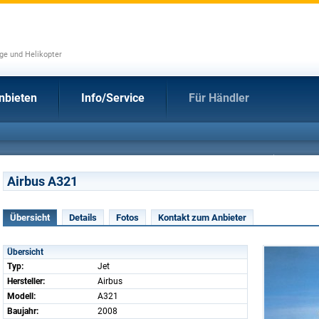
uge und Helikopter
nbieten
Info/Service
Für Händler
Airbus A321
Übersicht
Details
Fotos
Kontakt zum Anbieter
Übersicht
Typ:
Jet
Hersteller:
Airbus
Modell:
A321
Baujahr:
2008