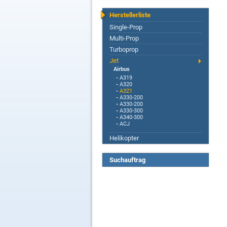
Herstellerliste
Single-Prop
Multi-Prop
Turboprop
Jet
Airbus
-
A319
-
A320
-
A321
-
A330-200
-
A330-200
-
A330-300
-
A340-300
-
ACJ
Helikopter
Suchauftrag