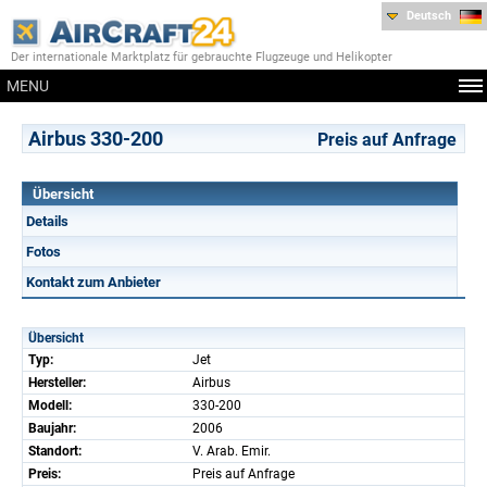
Deutsch
Der internationale Marktplatz für gebrauchte Flugzeuge und Helikopter
MENU
Airbus 330-200
Preis auf Anfrage
Übersicht
Details
Fotos
Kontakt zum Anbieter
Übersicht
Typ:
Jet
Hersteller:
Airbus
Modell:
330-200
Baujahr:
2006
Standort:
V. Arab. Emir.
Preis:
Preis auf Anfrage