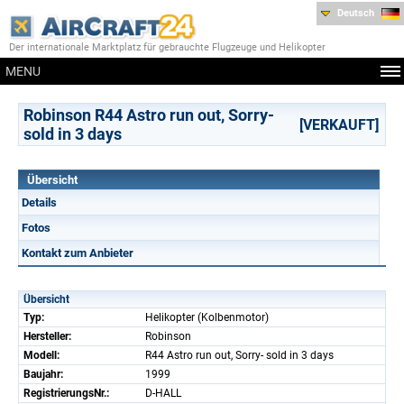
Deutsch
Der internationale Marktplatz für gebrauchte Flugzeuge und Helikopter
MENU
Robinson R44 Astro run out, Sorry-
[VERKAUFT]
sold in 3 days
Übersicht
Details
Fotos
Kontakt zum Anbieter
Übersicht
Typ:
Helikopter (Kolbenmotor)
Hersteller:
Robinson
Modell:
R44 Astro run out, Sorry- sold in 3 days
Baujahr:
1999
RegistrierungsNr.:
D-HALL