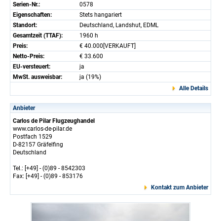
Serien-Nr.:
0578
Eigenschaften:
Stets hangariert
Standort:
Deutschland, Landshut, EDML
Gesamtzeit (TTAF):
1960 h
Preis:
€ 40.000[VERKAUFT]
Netto-Preis:
€ 33.600
EU-versteuert:
ja
MwSt. ausweisbar:
ja (19%)
Alle Details
Anbieter
Carlos de Pilar Flugzeughandel
www.carlos-de-pilar.de
Postfach 1529
D-82157 Gräfelfing
Deutschland
Tel.: [+49] - (0)89 - 8542303
Fax: [+49] - (0)89 - 853176
Kontakt zum Anbieter