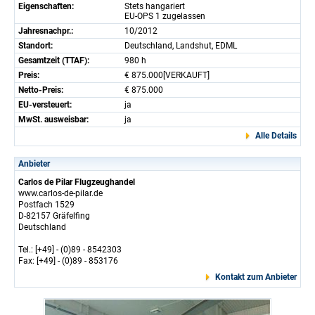
Eigenschaften:
Stets hangariert
EU-OPS 1 zugelassen
Jahresnachpr.:
10/2012
Standort:
Deutschland, Landshut, EDML
Gesamtzeit (TTAF):
980 h
Preis:
€ 875.000[VERKAUFT]
Netto-Preis:
€ 875.000
EU-versteuert:
ja
MwSt. ausweisbar:
ja
Alle Details
Anbieter
Carlos de Pilar Flugzeughandel
www.carlos-de-pilar.de
Postfach 1529
D-82157 Gräfelfing
Deutschland
Tel.: [+49] - (0)89 - 8542303
Fax: [+49] - (0)89 - 853176
Kontakt zum Anbieter