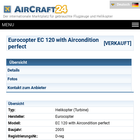
Deutsch
Der internationale Marktplatz für gebrauchte Flugzeuge und Helikopter
MENU
Eurocopter EC 120 with Aircondition
[VERKAUFT]
perfect
Übersicht
Details
Fotos
Kontakt zum Anbieter
Übersicht
Typ:
Helikopter (Turbine)
Hersteller:
Eurocopter
Modell:
EC 120 with Aircondition perfect
Baujahr:
2005
RegistrierungsNr.:
D-reg