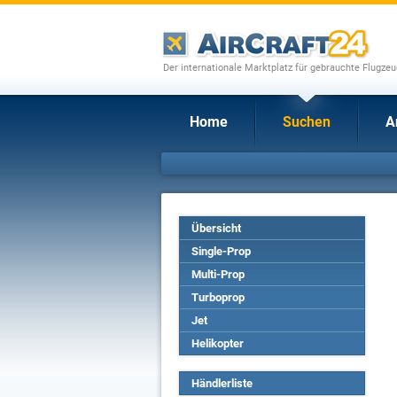
Der internationale Marktplatz für gebrauchte Flugze
Home
Suchen
A
Übersicht
Single-Prop
Multi-Prop
Turboprop
Jet
Helikopter
Händlerliste