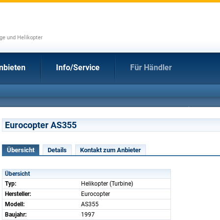
uge und Helikopter
nbieten
Info/Service
Für Händler
Eurocopter AS355
Übersicht
Details
Kontakt zum Anbieter
Übersicht
Typ:
Helikopter (Turbine)
Hersteller:
Eurocopter
Modell:
AS355
Baujahr:
1997