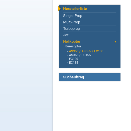
Herstellerliste
Single-Prop
Multi-Prop
Turboprop
Jet
Helikopter
Eurocopter
-
AS350 / AS355 / EC130
-
AS365 / EC155
-
EC120
-
EC135
Suchauftrag