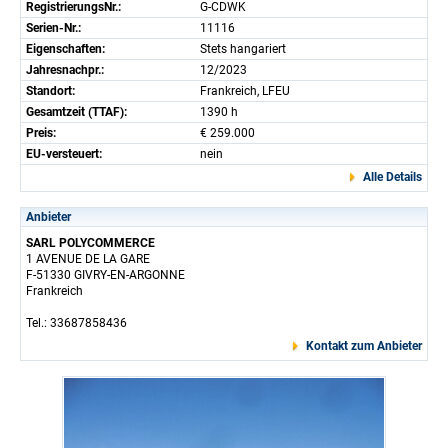
RegistrierungsNr.:
G-CDWK
Serien-Nr.:
11116
Eigenschaften:
Stets hangariert
Jahresnachpr.:
12/2023
Standort:
Frankreich, LFEU
Gesamtzeit (TTAF):
1390 h
Preis:
€ 259.000
EU-versteuert:
nein
Alle Details
Anbieter
SARL POLYCOMMERCE
1 AVENUE DE LA GARE
F-51330 GIVRY-EN-ARGONNE
Frankreich
Tel.: 33687858436
Kontakt zum Anbieter