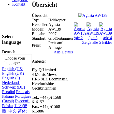
Übersicht
Kontakt
Übersicht
Typ:
Helikopter
Hersteller:
Agusta
Modell:
AW139
Baujahr:
2007
Select
Standort:
Großbritannien
language
Zeige alle 5 Bilder
Preis auf
Preis:
Anfrage
Deutsch
Alle Details
Choose your
Anbieter
language:
English (US)
Fly Q Limited
English (UK)
4 Morris Mews
English (€)
HR6 8LZ Leominster,
Nederlands
Herefordshire
Schweiz (DE)
Großbritannien
Español
Français
Italiano
Português
Tel.: +44 (0) 1568
(Brasil)
Русский
616157
Polska
中文(繁
Fax: +44 (0)1568
615886
體)
中文(简体)