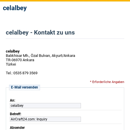
celalbey
celalbey - Kontakt zu uns
celalbey
Balıkhisar Mh., Özal Bulvarı, Akyurt/Ankara
TR-06970 Ankara
Türkei
Tel.: 0535 879 3569
* Erforderliche Angaben
E-Mail versenden
An:
celalbey
Betreff:
AirCraft24.com: Inquiry
Absender