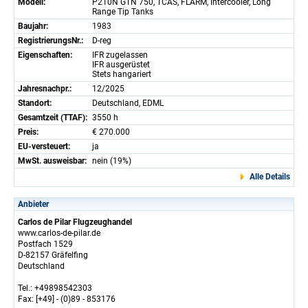
Modell:
P210N GTN 750, TCAS, FLARM, Intercooler, Long
Range Tip Tanks
Baujahr:
1983
RegistrierungsNr.:
D-reg
Eigenschaften:
IFR zugelassen
IFR ausgerüstet
Stets hangariert
Jahresnachpr.:
12/2025
Standort:
Deutschland, EDML
Gesamtzeit (TTAF):
3550 h
Preis:
€ 270.000
EU-versteuert:
ja
MwSt. ausweisbar:
nein (19%)
Alle Details
Anbieter
Carlos de Pilar Flugzeughandel
www.carlos-de-pilar.de
Postfach 1529
D-82157 Gräfelfing
Deutschland
Tel.: +49898542303
Fax: [+49] - (0)89 - 853176