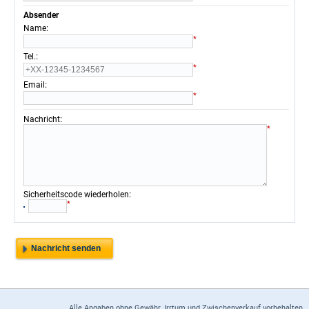
Absender
:
Name
*
:
Tel.
*
:
Email
*
:
Nachricht
*
:
Sicherheitscode wiederholen
*
Alle Angaben ohne Gewähr. Irrtum und Zwischenverkauf vorbehalten.