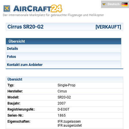
Deutsch
Der internationale Marktplatz für gebrauchte Flugzeuge und Helikopter
Cirrus SR20-G2
[VERKAUFT]
Übersicht
Details
Fotos
Kontakt zum Anbieter
Übersicht
Typ:
Single-Prop
Hersteller:
Cirrus
Modell:
SR20-G2
Baujahr:
2007
RegistrierungsNr.:
D-EOGT
Serien-Nr.:
1865
Eigenschaften:
IFR zugelassen
IFR ausgerüstet