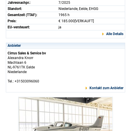
Jahresnachpr.:
7/2025
Standort:
Niederlande, Eelde, EHGG
Gesamtzeit (TTAF):
1965 h
Preis:
€ 185.000[VERKAUFT]
EU-versteuert:
ja
Alle Details
Anbieter
Cirrus Sales & Service bv
Alexandra Knorr
Machlaan 6
NL-9761TK Eelde
Niederlande
Tel.: +31503096060
Kontakt zum Anbieter