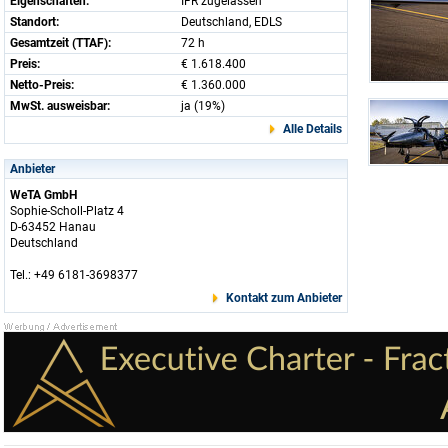
Eigenschaften:
IFR zugelassen
Standort:
Deutschland, EDLS
Gesamtzeit (TTAF):
72 h
Preis:
€ 1.618.400
Netto-Preis:
€ 1.360.000
MwSt. ausweisbar:
ja (19%)
Alle Details
Anbieter
WeTA GmbH
Sophie-Scholl-Platz 4
D-63452 Hanau
Deutschland
Tel.: +49 6181-3698377
Kontakt zum Anbieter