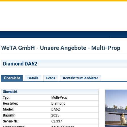
WeTA GmbH - Unsere Angebote - Multi-Prop
Diamond DA62
Übersicht
Details
Fotos
Kontakt zum Anbieter
Übersicht
Typ:
Multi-Prop
Hersteller:
Diamond
Modell:
DA62
Baujahr:
2025
Serien-Nr.:
62.337