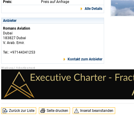
Preis:
Preis auf Anfrage
Alle Details
Anbieter
Romans Aviation
Dubai
183827 Dubai
V. Arab. Emir.
Tel.: +97144341253
Kontakt zum Anbieter
Zurück zur Liste
Seite drucken
Inserat beanstanden