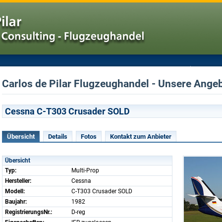
Carlos de Pilar Flugzeughandel - Unsere Angeb
Cessna C-T303 Crusader SOLD
Übersicht
Details
Fotos
Kontakt zum Anbieter
Übersicht
Typ:
Multi-Prop
Hersteller:
Cessna
Modell:
C-T303 Crusader SOLD
Baujahr:
1982
RegistrierungsNr.:
D-reg