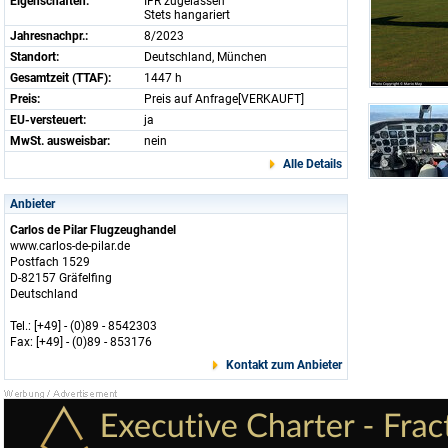
Eigenschaften:
IFR zugelassen
Stets hangariert
Jahresnachpr.:
8/2023
Standort:
Deutschland, München
Gesamtzeit (TTAF):
1447 h
Preis:
Preis auf Anfrage[VERKAUFT]
EU-versteuert:
ja
MwSt. ausweisbar:
nein
Alle Details
Anbieter
Carlos de Pilar Flugzeughandel
www.carlos-de-pilar.de
Postfach 1529
D-82157 Gräfelfing
Deutschland
Tel.: [+49] - (0)89 - 8542303
Fax: [+49] - (0)89 - 853176
Kontakt zum Anbieter