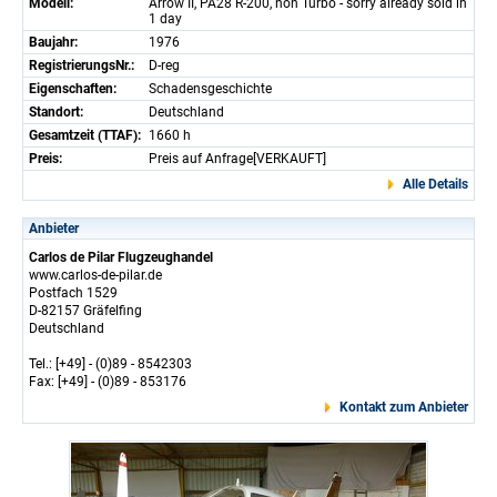
Modell:
Arrow II, PA28 R-200, non Turbo - sorry already sold in
1 day
Baujahr:
1976
RegistrierungsNr.:
D-reg
Eigenschaften:
Schadensgeschichte
Standort:
Deutschland
Gesamtzeit (TTAF):
1660 h
Preis:
Preis auf Anfrage[VERKAUFT]
Alle Details
Anbieter
Carlos de Pilar Flugzeughandel
www.carlos-de-pilar.de
Postfach 1529
D-82157 Gräfelfing
Deutschland
Tel.: [+49] - (0)89 - 8542303
Fax: [+49] - (0)89 - 853176
Kontakt zum Anbieter