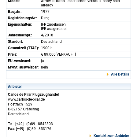
Modell:
Arrow III Turbo -leider schon verkauft--soory sold
already
Baujahr:
1977
RegistrierungsNr.:
D-reg
Eigenschaften:
IFR zugelassen
IFR ausgerüstet
Jahresnachpr.:
4/2018
Standort:
Deutschland
Gesamtzeit (TTAF):
1900 h
Preis:
€ 89.000[VERKAUFT]
EU-versteuert:
ja
MwSt. ausweisbar:
nein
Alle Details
Anbieter
Carlos de Pilar Flugzeughandel
www.carlos-de-pilar.de
Postfach 1529
D-82157 Gräfelfing
Deutschland
Tel.: [+49] - (0)89 - 8542303
Fax: [+49] - (0)89 - 853176
Kontakt zum Anbieter