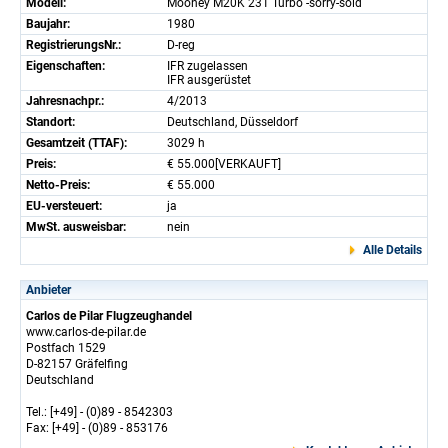
Modell:
Mooney M20K 231 Turbo -sorry-sold
Baujahr:
1980
RegistrierungsNr.:
D-reg
Eigenschaften:
IFR zugelassen
IFR ausgerüstet
Jahresnachpr.:
4/2013
Standort:
Deutschland, Düsseldorf
Gesamtzeit (TTAF):
3029 h
Preis:
€ 55.000[VERKAUFT]
Netto-Preis:
€ 55.000
EU-versteuert:
ja
MwSt. ausweisbar:
nein
Alle Details
Anbieter
Carlos de Pilar Flugzeughandel
www.carlos-de-pilar.de
Postfach 1529
D-82157 Gräfelfing
Deutschland
Tel.: [+49] - (0)89 - 8542303
Fax: [+49] - (0)89 - 853176