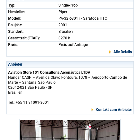
Typ:
Single-Prop
Hersteller:
Piper
Modell:
PA-32R-301T - Saratoga II TC
Baujahr:
2001
Standort:
Brasilien
Gesamtzeit (TTAF):
3270 h
Preis:
Preis auf Anfrage
Alle Details
Anbieter
Aviation Store 101 Consultoria Aeronáutica LTDA
Hangar CASP – Avenida Olavo Fontoura, 1078 – Aeroporto Campo de
Marte – Santana, São Paulo
02012-021 São Paulo - SP
Brasilien
Tel.: +55 11 91091-3001
Kontakt zum Anbieter