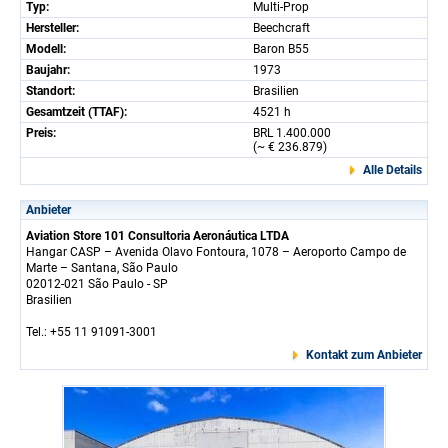
Typ:
Multi-Prop
Hersteller:
Beechcraft
Modell:
Baron B55
Baujahr:
1973
Standort:
Brasilien
Gesamtzeit (TTAF):
4521 h
Preis:
BRL 1.400.000
(~ € 236.879)
Alle Details
Anbieter
Aviation Store 101 Consultoria Aeronáutica LTDA
Hangar CASP – Avenida Olavo Fontoura, 1078 – Aeroporto Campo de
Marte – Santana, São Paulo
02012-021 São Paulo - SP
Brasilien
Tel.: +55 11 91091-3001
Kontakt zum Anbieter