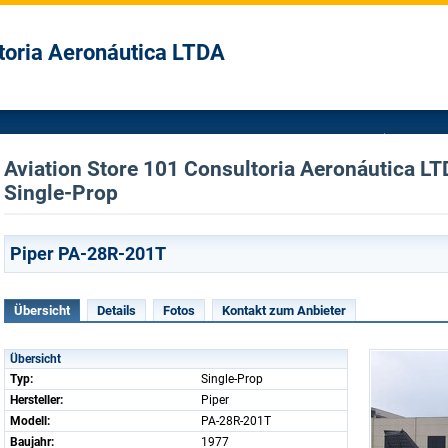
toria Aeronáutica LTDA
Aviation Store 101 Consultoria Aeronáutica LT
Single-Prop
Piper PA-28R-201T
Übersicht
Details
Fotos
Kontakt zum Anbieter
Übersicht
Typ:
Single-Prop
Hersteller:
Piper
Modell:
PA-28R-201T
Baujahr:
1977