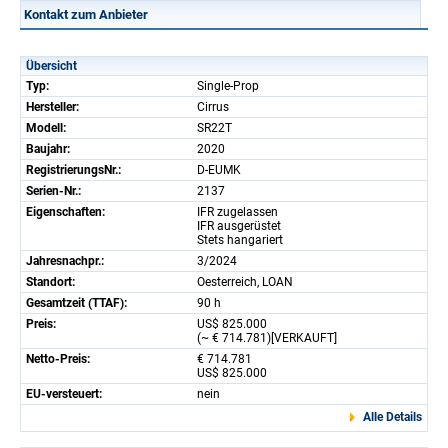
Kontakt zum Anbieter
Übersicht
Typ:
Single-Prop
Hersteller:
Cirrus
Modell:
SR22T
Baujahr:
2020
RegistrierungsNr.:
D-EUMK
Serien-Nr.:
2137
Eigenschaften:
IFR zugelassen
IFR ausgerüstet
Stets hangariert
Jahresnachpr.:
3/2024
Standort:
Oesterreich, LOAN
Gesamtzeit (TTAF):
90 h
Preis:
US$ 825.000
(~ € 714.781)[VERKAUFT]
Netto-Preis:
€ 714.781
US$ 825.000
EU-versteuert:
nein
Alle Details